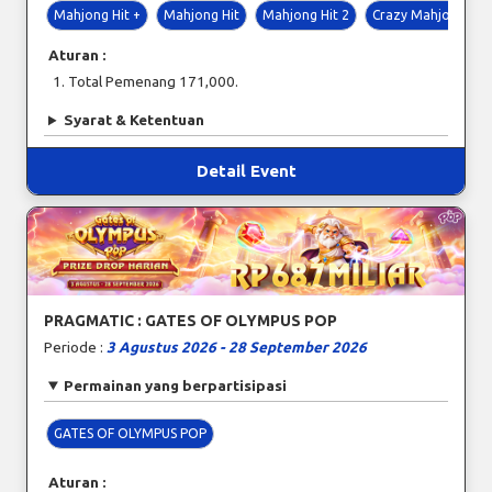
Mahjong Hit +
Mahjong Hit
Mahjong Hit 2
Crazy Mahjong
Aturan :
Total Pemenang 171,000.
Syarat & Ketentuan
Detail Event
PRAGMATIC : GATES OF OLYMPUS POP
Periode :
3 Agustus 2026 - 28 September 2026
Permainan yang berpartisipasi
GATES OF OLYMPUS POP
Aturan :