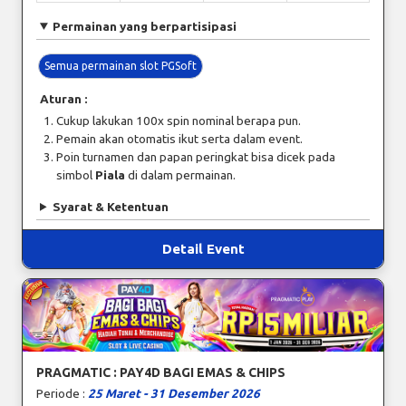
Permainan yang berpartisipasi
Semua permainan slot PGSoft
Aturan :
Cukup lakukan 100x spin nominal berapa pun.
Pemain akan otomatis ikut serta dalam event.
Poin turnamen dan papan peringkat bisa dicek pada
simbol
Piala
di dalam permainan.
Syarat & Ketentuan
Detail Event
PRAGMATIC : PAY4D BAGI EMAS & CHIPS
Periode :
25 Maret - 31 Desember 2026