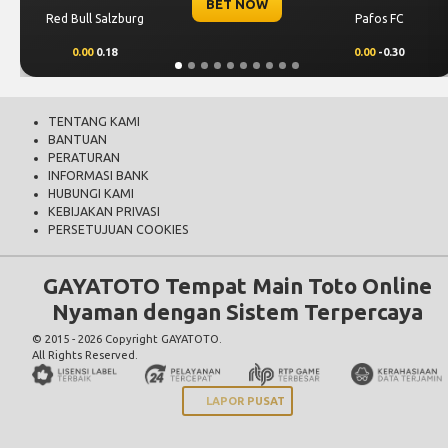
BET NOW
Pafos FC
Benfica
0.00
-0.30
0.00
0.18
TENTANG KAMI
BANTUAN
PERATURAN
INFORMASI BANK
HUBUNGI KAMI
KEBIJAKAN PRIVASI
PERSETUJUAN COOKIES
GAYATOTO Tempat Main Toto Online
Nyaman dengan Sistem Terpercaya
© 2015 - 2026 Copyright GAYATOTO.
All Rights Reserved.
LAPOR PUSAT